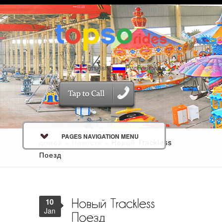
English
Русский язык
PAGES NAVIGATION MENU
домой
»
Новости
»
Новый Trackless
Поезд
10
Jan