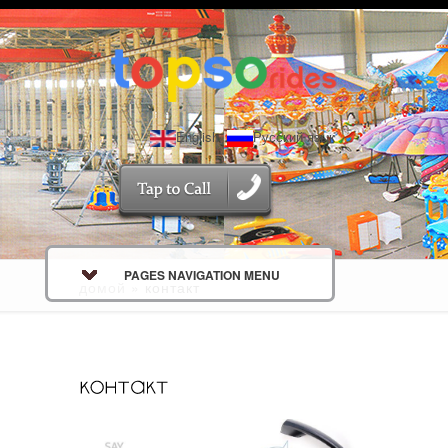
English
Русский язык
PAGES NAVIGATION MENU
домой
»
контакт