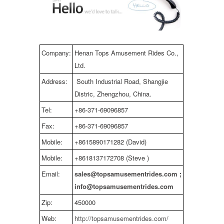
Company:
Henan Tops Amusement Rides Co.,
Ltd.
Address:
South Industrial Road, Shangjie
Distric, Zhengzhou, China.
Tel:
+86-371-69096857
Fax:
+86-371-69096857
Mobile:
+8615890171282 (David)
Mobile:
+8618137172708 (Steve )
Email:
sales@topsamusementrides.com
;
info@topsamusementrides.com
Zip:
450000
Web:
http://topsamusementrides.com/