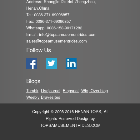
Address: Shangjie District,Zhengzhou,
Henan,China.
Tel: 0086-371-69096857
Fax: 0086-371-69096857
Whatsapp: 0086-158-90171282
Email:
info@topsamusementrides.com
sales@topsamusementrides.com
Follow Us
Blogs
Tumblr
Livejournal
Blog
spot
Wix
Over-blog
Weebly
Bravesites
Copyright © 2008-2016 HENAN TOPS, All
Rights Reserved Design by
TOPSAMUSEMENTRIDES.COM