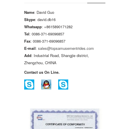
Name
: David Guo
Skype
: david.db16
Whatsapp
: +8615890171282
Tel
: 0086-371-69096857
Fax
: 0086-371-69096857
E-mail
:
sales@topsamusementrides.com
Add
: Industrial Road, Shangjie district,
Zhengzhou, CHINA
Contact us On Line.