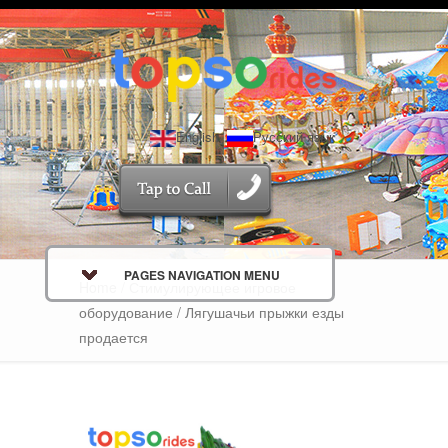
English
Русский язык
PAGES NAVIGATION MENU
Home
/
Стимулирующее игровое
оборудование
/ Лягушачьи прыжки езды
продается