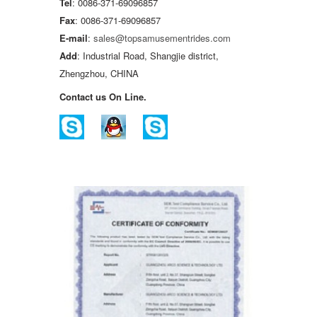
Tel
: 0086-371-69096857
Fax
: 0086-371-69096857
E-mail
:
sales@topsamusementrides.com
Add
: Industrial Road, Shangjie district,
Zhengzhou, CHINA
Contact us On Line.