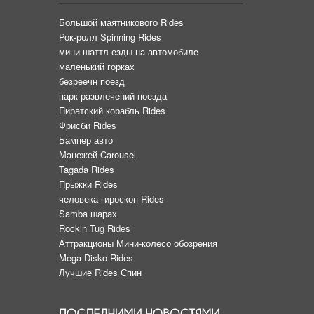
Большой маятникового Rides
Рок-ролл Spinning Rides
мини-шаттл езды на автомобиле
маленький горках
безреечн поезд
парк развлечений поезда
Пиратский корабль Rides
Фрисби Rides
Бампер авто
Манежей Carousel
Tagada Rides
Прыжки Rides
человека гироскоп Rides
Samba шарах
Rockin Tug Rides
Аттракционы Мини-колесо обозрения
Mega Disko Rides
Лучшие Rides Спин