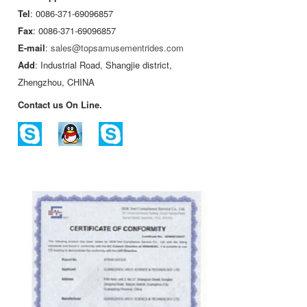
Tel
: 0086-371-69096857
Fax
: 0086-371-69096857
E-mail
:
sales@topsamusementrides.com
Add
: Industrial Road, Shangjie district,
Zhengzhou, CHINA
Contact us On Line.