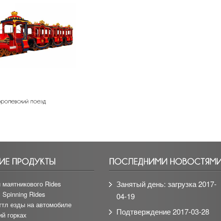
Занятый день: загрузка
2017-
 маятникового Rides
 Spinning Rides
04-19
ттл езды на автомобиле
Подтверждение
2017-03-28
ий горках