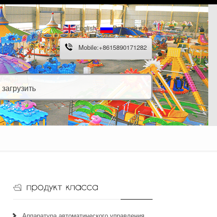
English
Русский язык
Mobile:+8615890171282
загрузить
Аппаратура автоматического управления