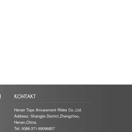
Henan Tops Amusement Rides Co.,Ltd.
Address: Shangjie District,Zhengzhou,
Henan,China.
Tel: 0086-371-69096857