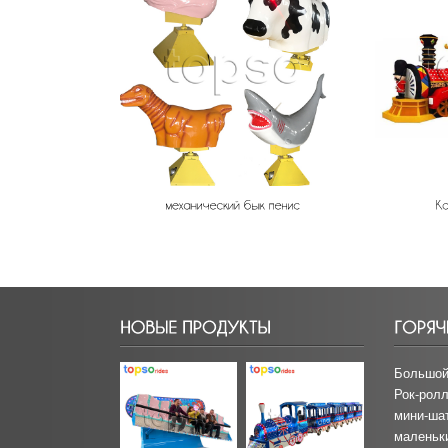
Большой
Рок-ролл
мини-ша
маленьк