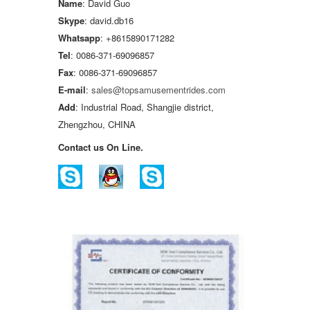
Name
: David Guo
Skype
: david.db16
Whatsapp
: +8615890171282
Tel
: 0086-371-69096857
Fax
: 0086-371-69096857
E-mail
:
sales@topsamusementrides.com
Add
: Industrial Road, Shangjie district,
Zhengzhou, CHINA
Contact us On Line.