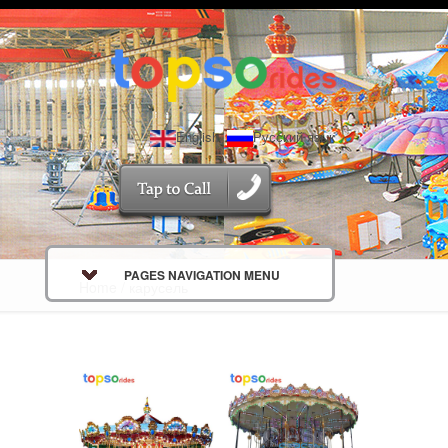
English
Русский язык
PAGES NAVIGATION MENU
Home
/ карусель