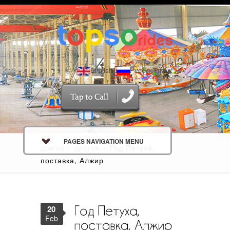
English
Русский язык
PAGES NAVIGATION MENU
домой
»
другое
»
Год Петуха,
поставка, Алжир
20
Feb