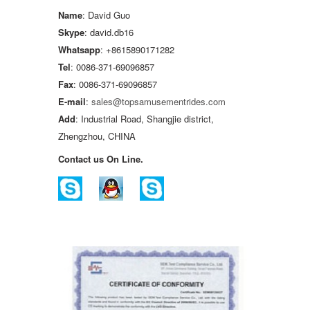
Name
: David Guo
Skype
: david.db16
Whatsapp
: +8615890171282
Tel
: 0086-371-69096857
Fax
: 0086-371-69096857
E-mail
:
sales@topsamusementrides.com
Add
: Industrial Road, Shangjie district,
Zhengzhou, CHINA
Contact us On Line.